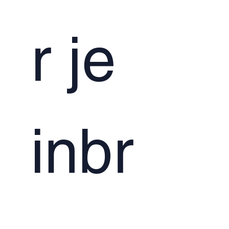
r je 
inbr