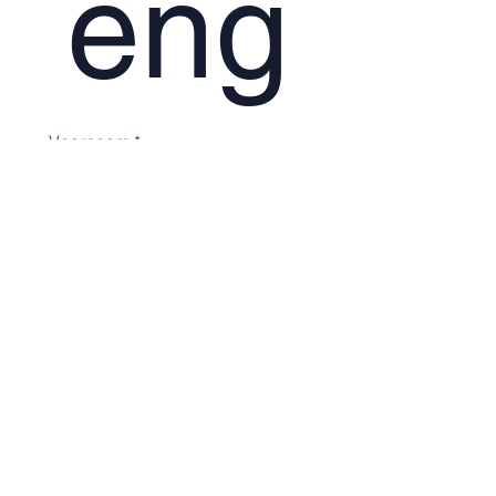
eng
Voornaam
*
Familienaam
*
Bericht
*
E-mailadres
*