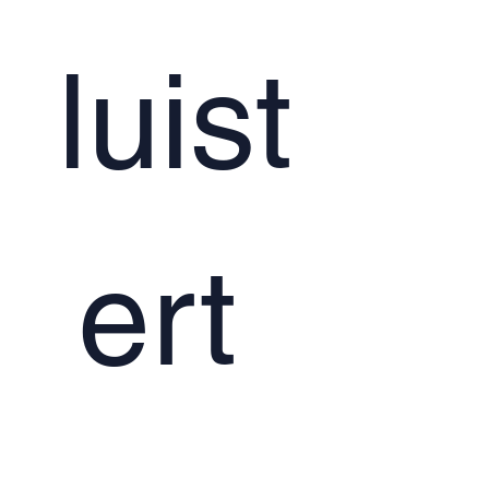
luist
ert 