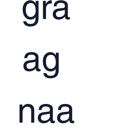
gra
ag 
naa