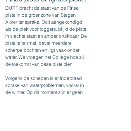
DURF bracht de staat van de Finse 
piste in de groenzone van Stegen 
Akker ter sprake. Ooit aangekondigd 
als dé plek voor joggers, blijkt de piste 
in slechte staat en amper bruikbaar. De 
piste is te smal, bevat meerdere 
scherpe bochten en ligt vaak onder 
water. We vroegen het College hoe zij 
de toekomst van deze piste zien.
Volgens de schepen is er inderdaad 
sprake van waterproblemen, vooral in 
de winter. Op dit moment zijn er geen 
plannen voor grote aanpassingen, 
maar het College zal de piste in de 
gaten houden. DURF vindt dat 
sportinfrastructuur beter moet worden 
onderhouden, en we blijven dit 